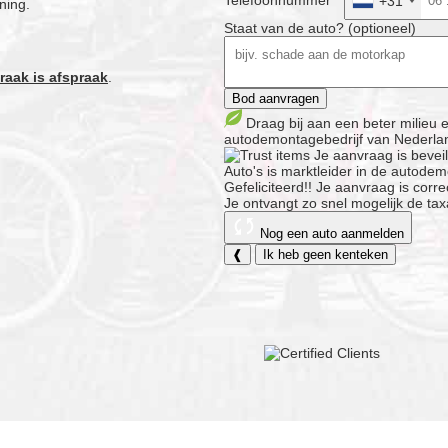
Telefoonnummer *
+31
ning.
Staat van de auto? (optioneel)
raak is afspraak
.
Bod aanvragen
Draag bij aan een beter milieu
autodemontagebedrijf van Nederla
Je aanvraag is bevei
Auto's is marktleider in de autodemo
Gefeliciteerd!!
Je aanvraag is corre
Je ontvangt zo snel mogelijk de tax
Nog een auto aanmelden
❰
Ik heb geen kenteken