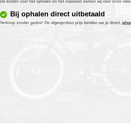
De kosten voor het ophalen én het vrijwaren nemen wij voor onze reke
Bij ophalen direct uitbetaald
Verkoop zonder gedoe! De afgesproken prijs betalen we je direct,
afsp