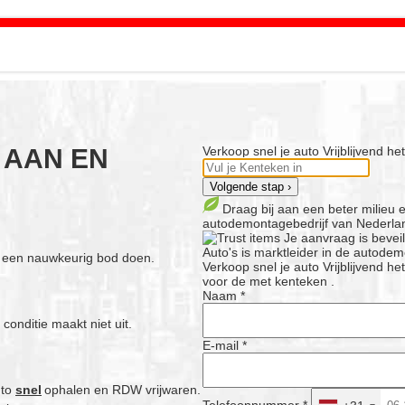
 AAN EN
Verkoop snel je auto
Vrijblijvend h
Volgende stap ›
Draag bij aan een beter milieu
autodemontagebedrijf van Nederla
Je aanvraag is bevei
Auto's is marktleider in de autodemo
j een nauwkeurig bod doen.
Verkoop snel je auto
Vrijblijvend h
voor de
met kenteken
.
Naam *
n conditie maakt niet uit.
E-mail *
uto
snel
ophalen en RDW vrijwaren.