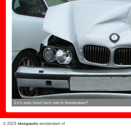
Zo'n auto hoort toch niet in Amsterdam?
©
2023
sloopauto
-amsterdam.nl